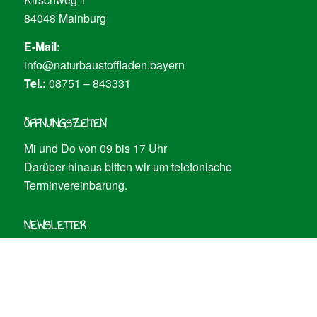
84048 Mainburg
E-Mail:
info@naturbaustoffladen.bayern
Tel.:
08751 – 843331
ÖFFNUNGSZEITEN
Mi und Do von 09 bis 17 Uhr
Darüber hinaus bitten wir um telefonische
Terminvereinbarung.
NEWSLETTER
Sie möchten auf dem Laufenden gehalten werden?
Dann melden Sie sich
hier
an!
SOCIAL MEDIA