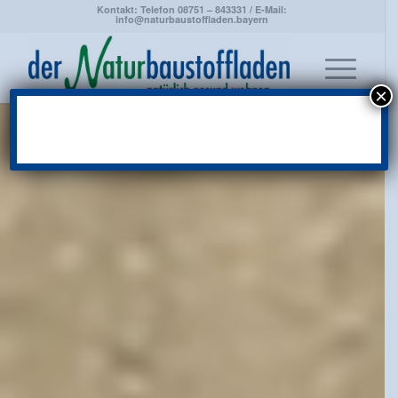
Kontakt: Telefon 08751 – 843331 / E-Mail:
info@naturbaustoffladen.bayern
×