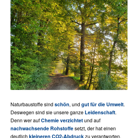
Naturbaustoffe sind
schön
, und
gut für die Umwelt
.
Deswegen sind sie unsere ganze
Leidenschaft
.
Denn wer auf
Chemie verzichtet
und auf
nachwachsende Rohstoffe
setzt, der hat einen
deutlich
kleineren CO2-Abdruck
zu verantworten.