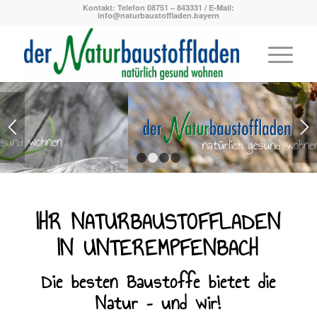
Kontakt: Telefon 08751 – 843331 / E-Mail:
info@naturbaustoffladen.bayern
1
2
3
4
IHR NATURBAUSTOFFLADEN
IN UNTEREMPFENBACH
Die besten Baustoffe bietet die
Natur – und wir!